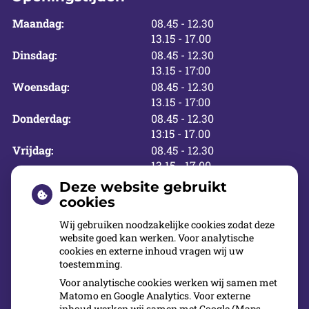
tot
Maandag:
08.45
- 12.30
tot
13.15
- 17.00
tot
Dinsdag:
08.45
- 12.30
tot
13.15
- 17:00
tot
Woensdag:
08.45
- 12.30
tot
13.15
- 17:00
tot
Donderdag:
08.45
- 12.30
tot
13:15
- 17.00
tot
Vrijdag:
08.45
- 12.30
tot
13.15
- 17.00
Deze website gebruikt
cookies
Tandartspraktijk Ravenstein B.V. is uw tandarts
Wij gebruiken noodzakelijke cookies zodat deze
in Ravenstein voor uitstekende mondzorg. Goede
website goed kan werken. Voor analytische
cookies en externe inhoud vragen wij uw
mondverzorging is belangrijk voor een stralende
toestemming.
lach en voor uw algehele gezondheid. Kwaliteit
Voor analytische cookies werken wij samen met
en persoonlijk contact staan bij ons centraal. U
Matomo en Google Analytics. Voor externe
inhoud werken wij samen met Google (Maps,