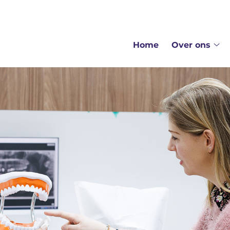
dmenu
Home
Over ons
Ov
on
su