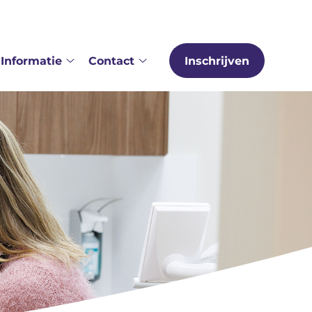
Informatie
Contact
Inschrijven
er
Informatie
Contact
s
submenu
submenu
bmenu