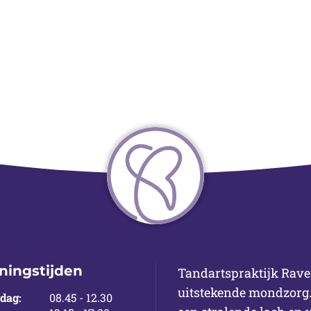
ningstijden
Tandartspraktijk Raven
uitstekende mondzorg.
tot
dag:
08.45
- 12.30