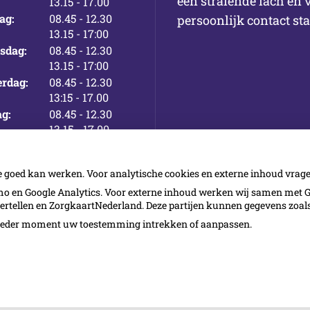
een stralende lach en 
tot
13.15
- 17.00
tot
ag:
08.45
- 12.30
persoonlijk contact st
tot
13.15
- 17:00
tot
sdag:
08.45
- 12.30
tot
13.15
- 17:00
tot
rdag:
08.45
- 12.30
tot
13:15
- 17.00
tot
ag:
08.45
- 12.30
tot
13.15
- 17.00
e goed kan werken. Voor analytische cookies en externe inhoud vra
 en Google Analytics. Voor externe inhoud werken wij samen met G
vertellen en ZorgkaartNederland. Deze partijen kunnen gegevens zoa
p ieder moment uw toestemming intrekken of aanpassen.