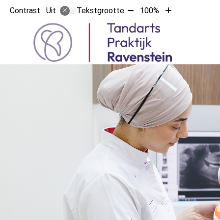
Tekst
Tekst
Contrast
Tekstgrootte
100%
Uit
verkleinen
vergroten
met
met
Hoof
10%
10%