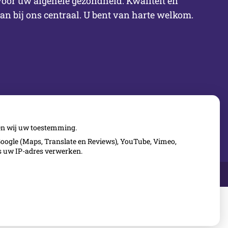
voor uw algehele gezondheid. Kwaliteit en
aan bij ons centraal. U bent van harte welkom.
gen wij uw toestemming.
oogle (Maps, Translate en Reviews), YouTube, Vimeo,
ls uw IP-adres verwerken.
Uw Zorg
Privacy verklaring
|
Cookie-
Online
|
instellingen
|
Voorwaarden
Beheer