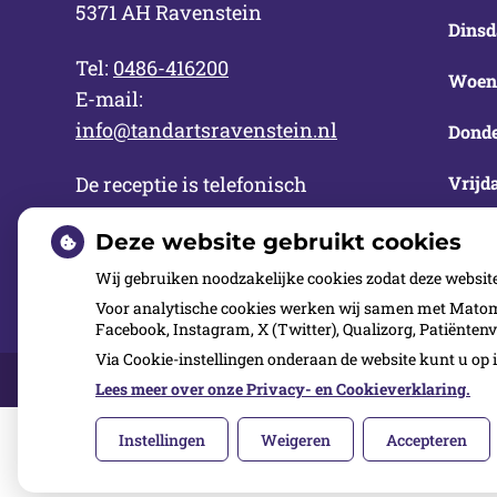
5371 AH Ravenstein
Dinsd
Tel:
0486-416200
Woen
E-mail:
info@tandartsravenstein.nl
Donde
Vrijd
De receptie is telefonisch
bereikbaar van maandag tot en
Deze website gebruikt cookies
met vrijdag tot 17:00 uur.
Wij gebruiken noodzakelijke cookies zodat deze websit
Voor analytische cookies werken wij samen met Matomo
Facebook, Instagram, X (Twitter), Qualizorg, Patiënten
Via Cookie-instellingen onderaan de website kunt u o
Over ons
Kwaliteit
Inschrijven
Contact
Lees meer over onze Privacy- en Cookieverklaring.
Instellingen
Weigeren
Accepteren